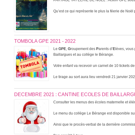
PARTAGE TA FEERIE DE NOEL : Action GPE sous f
Qu’est ce qui représente le plus la féerie de Noël 
TOMBOLA GPE 2021 - 2022
Le
GPE
,
G
roupement des
P
arents d’
E
lèves, vous
Baillargues et au collège le Bérange.
Votre enfant va recevoir un carnet de 10 tickets d
Le tirage au sort aura lieu vendredi 21 janvier 202
DECEMBRE 2021 : CANTINE ECOLES DE BAILLAR
Consulter les menus des écoles maternelle et élém
Le menu du collège Le Bérange est disponible sur
Ainsi que le procès-verbal de la dernière commi