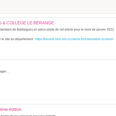
ES & COLLÈGE LE BERANGE
entaire de Baillargues en pièce jointe de cet article pour le mois de janvier 2022
 le site du département :
https://herault.mon-ent-occitanie.fr/restauration-scolaire/
rtager…
ème édition