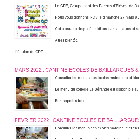
Le
GPE
,
G
roupement des
P
arents d'
E
lèves, de Ba
Nous vous donnons RDV le dimanche 27 mars à 15
Cette parade déguisée défilera dans les rues et se 
A très bientôt,
L’équipe du GPE
MARS 2022 : CANTINE ECOLES DE BAILLARGUES 
Consulter les menus des écoles maternelle et élém
Le menu du collège Le Bérange est disponible sur
Bon appétit à tous
FEVRIER 2022 : CANTINE ECOLES DE BAILLARGU
Consulter les menus des écoles maternelle et élém