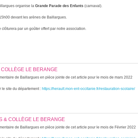
illargues organise la
Grande
Parade des
Enfants
(carnaval).
h00 devant les arènes de Baillargues.
clôturera par un goûter offert par notre association.
& COLLÈGE LE BERANGE
entaire de Baillargues en pièce jointe de cet article pour le mois de mars 2022
 le site du département :
https://herault.mon-ent-occitanie.fr/restauration-scolaire/
ES & COLLÈGE LE BERANGE
entaire de Baillargues en pièce jointe de cet article pour le mois de Février 2022