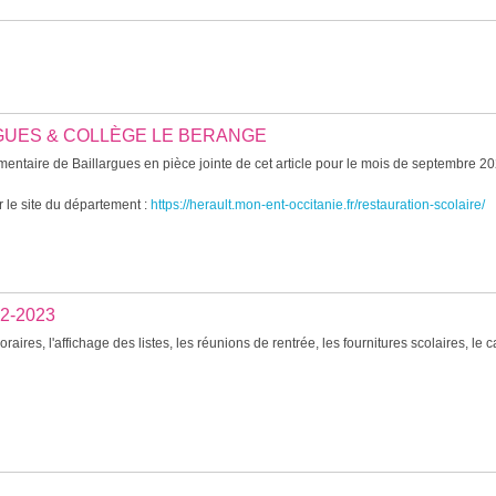
RGUES & COLLÈGE LE BERANGE
entaire de Baillargues en pièce jointe de cet article pour le mois de septembre 2
 le site du département :
https://herault.mon-ent-occitanie.fr/restauration-scolaire/
2-2023
aires, l'affichage des listes, les réunions de rentrée, les fournitures scolaires, le c