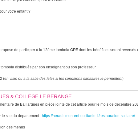
orme de jeu concours pour les enfants
pour votre enfant ?
 propose de participer à la 12ème tombola
GPE
dont les bénéfices seront reversés
e tombola distribués par son enseignant ou son professeur.
2 (
en visio ou à la salle des fêtes si les conditions sanitaires le permettent
)
GUES & COLLÈGE LE BERANGE
entaire de Baillargues en pièce jointe de cet article pour le mois de décembre 20
 le site du département :
https://herault.mon-ent-occitanie.fr/restauration-scolaire/
ssion des menus