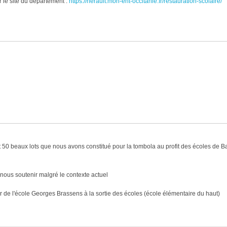
 le site du département :
https://herault.mon-ent-occitanie.fr/restauration-scolaire/
 50 beaux lots que nous avons constitué pour la tombola au profit des écoles de Ba
nous soutenir malgré le contexte actuel
ur de l'école Georges Brassens à la sortie des écoles (école élémentaire du haut)