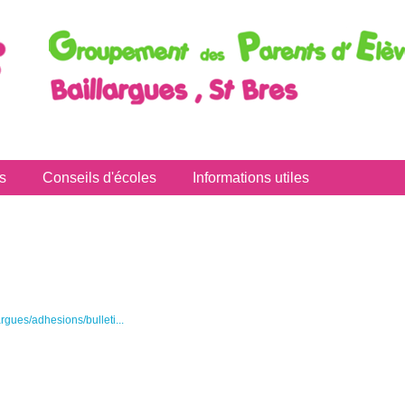
s
Conseils d'écoles
Informations utiles
rgues/adhesions/bulleti...