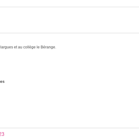
llargues et au collège le Bérange.
gues
23