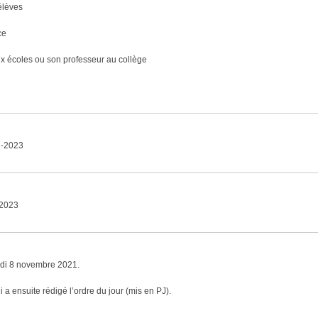
élèves
ce
ux écoles ou son professeur au collège
2-2023
-2023
undi 8 novembre 2021.
 a ensuite rédigé l’ordre du jour (mis en PJ).