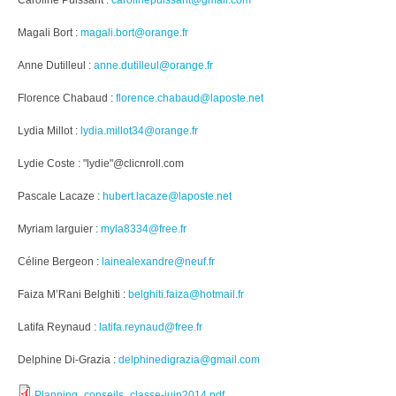
Caroline Puissant :
carolinepuissant@gmail.com
Magali Bort :
magali.bort@orange.fr
Anne Dutilleul :
anne.dutilleul@orange.fr
Florence Chabaud :
florence.chabaud@laposte.net
Lydia Millot :
lydia.millot34@orange.fr
Lydie Coste : "lydie"@clicnroll.com
Pascale Lacaze :
hubert.lacaze@laposte.net
Myriam larguier :
myla8334@free.fr
Céline Bergeon :
lainealexandre@neuf.fr
Faiza M’Rani Belghiti :
belghiti.faiza@hotmail.fr
Latifa Reynaud :
latifa.reynaud@free.fr
Delphine Di-Grazia :
delphinedigrazia@gmail.com
Planning_conseils_classe-juin2014.pdf